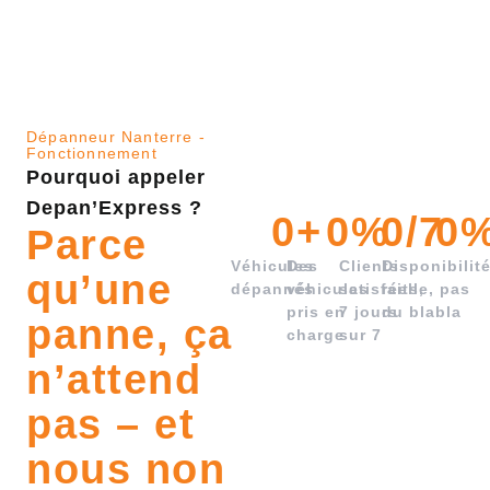
Dépanneur Nanterre -
Fonctionnement
Pourquoi appeler
Depan’Express ?
0
+
0
%
0
/7
0
Parce
Véhicules
Des
Clients
Disponibilit
qu’une
dépannés
véhicules
satisfaits,
réelle, pas
pris en
7 jours
du blabla
panne, ça
charge
sur 7
n’attend
pas – et
nous non