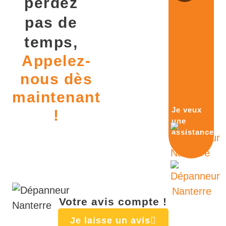
perdez
07
pas de
44
temps,
24
Appelez-
10
nous dès
19
maintenant
Je veux
!
une
assistance
Votre avis compte !
Je laisse un avis