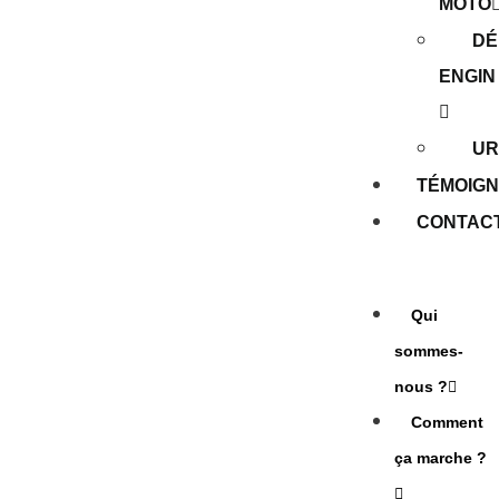
MOTO
DÉ
ENGIN
UR
TÉMOIG
CONTAC
Qui
sommes-
nous ?
Comment
ça marche ?