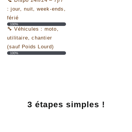
📞 Dispo 24h/24 – 7j/7
: jour, nuit, week-ends,
férié
100%
🔧 Véhicules : moto,
utilitaire, chantier
(sauf Poids Lourd)
100%
3 étapes simples !