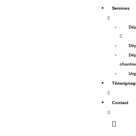
Services
Dép
Dé
Dép
chantie
Urg
Témoignag
Contact